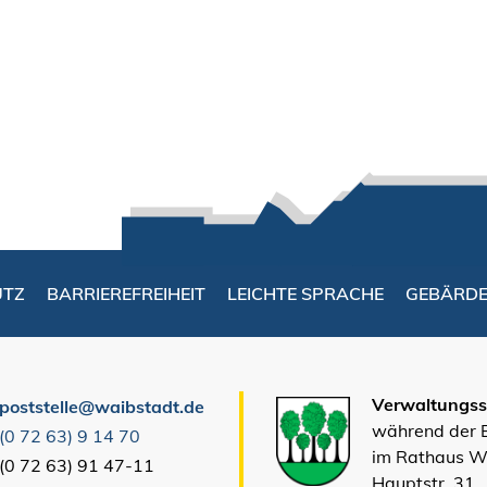
UTZ
BARRIEREFREIHEIT
LEICHTE SPRACHE
GEBÄRD
Verwaltungsst
poststelle@waibstadt.de
während der
(0
72
63) 9
14
70
im Rathaus W
(0
72
63) 91
47-11
Hauptstr. 31