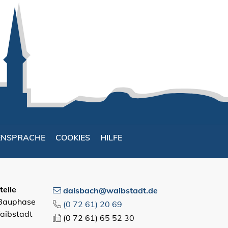
ENSPRACHE
COOKIES
HILFE
elle
daisbach@waibstadt.de
 Bauphase
(0
72
61) 20
69
aibstadt
(0
72
61) 65
52
30