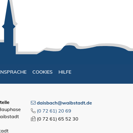
ENSPRACHE
COOKIES
HILFE
elle
daisbach@waibstadt.de
 Bauphase
(0
72
61) 20
69
aibstadt
(0
72
61) 65
52
30
tadt