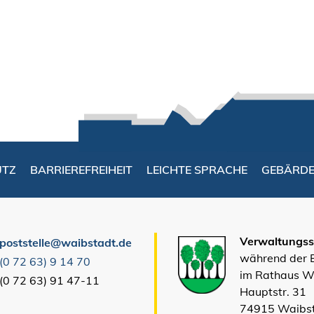
UTZ
BARRIEREFREIHEIT
LEICHTE SPRACHE
GEBÄRD
Verwaltungsst
poststelle@waibstadt.de
während der
(0
72
63) 9
14
70
im Rathaus W
(0
72
63) 91
47-11
Hauptstr. 31
74915 Waibs