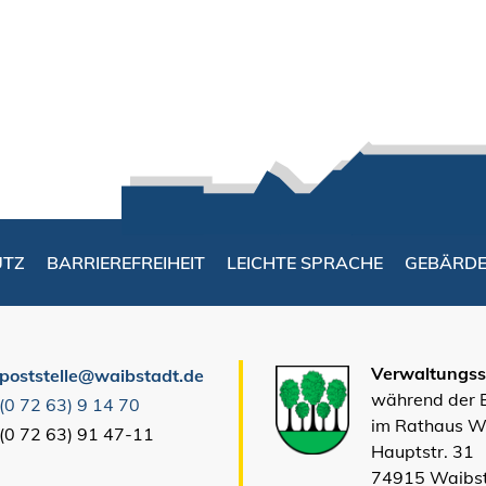
UTZ
BARRIEREFREIHEIT
LEICHTE SPRACHE
GEBÄRD
Verwaltungsst
poststelle@waibstadt.de
während der
(0
72
63) 9
14
70
im Rathaus W
(0
72
63) 91
47-11
Hauptstr. 31
74915 Waibs