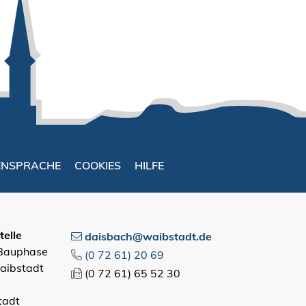
ENSPRACHE
COOKIES
HILFE
elle
daisbach@waibstadt.de
 Bauphase
(0
72
61) 20
69
aibstadt
(0
72
61) 65
52
30
tadt