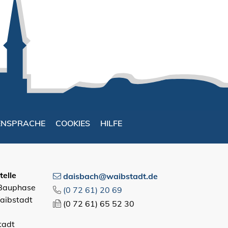
ENSPRACHE
COOKIES
HILFE
elle
daisbach@waibstadt.de
 Bauphase
(0
72
61) 20
69
aibstadt
(0
72
61) 65
52
30
tadt