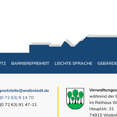
UTZ
BARRIEREFREIHEIT
LEICHTE SPRACHE
GEBÄRD
Verwaltungsst
poststelle@waibstadt.de
während der
(0
72
63) 9
14
70
im Rathaus W
(0
72
63) 91
47-11
Hauptstr. 31
74915 Waibs