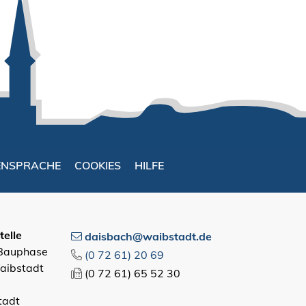
ENSPRACHE
COOKIES
HILFE
elle
daisbach@waibstadt.de
 Bauphase
(0
72
61) 20
69
aibstadt
(0
72
61) 65
52
30
tadt