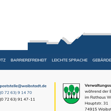
UTZ
BARRIEREFREIHEIT
LEICHTE SPRACHE
GEBÄRD
Verwaltungsst
poststelle@waibstadt.de
während der
(0
72
63) 9
14
70
im Rathaus W
(0
72
63) 91
47-11
Hauptstr. 31
74915 Waibs