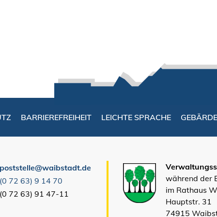
UTZ
BARRIEREFREIHEIT
LEICHTE SPRACHE
GEBÄRD
Verwaltungsst
poststelle@waibstadt.de
während der
(0
72
63) 9
14
70
im Rathaus W
(0
72
63) 91
47-11
Hauptstr. 31
74915 Waibs