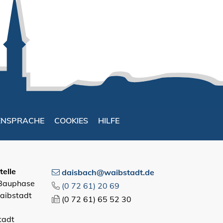
ENSPRACHE
COOKIES
HILFE
elle
daisbach@waibstadt.de
 Bauphase
(0
72
61) 20
69
aibstadt
(0
72
61) 65
52
30
tadt