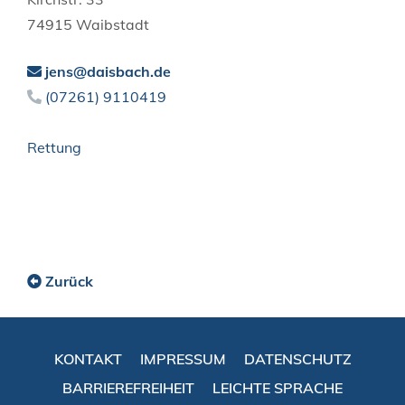
74915
Waibstadt
jens@daisbach.de
(0
72
61) 9
11
04
19
Rettung
Zurück
KONTAKT
IMPRESSUM
DATENSCHUTZ
BARRIEREFREIHEIT
LEICHTE SPRACHE