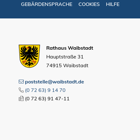
GEBÄRDENSPRACHE
COOKIES
HILFE
Rathaus Waibstadt
Hauptstraße 31
74915 Waibstadt
poststelle@waibstadt.de
(0
72
63) 9
14
70
(0
72
63) 91
47-11