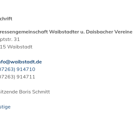
chrift
eressengemeinschaft Waibstadter u. Daisbacher Vereine
ptstr. 31
15
Waibstadt
nfo@waibstadt.de
0
72
63) 91
47
10
0
72
63) 91
47
11
sitzende
Boris
Schmitt
stige