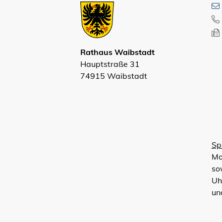
Rathaus Waibstadt
Hauptstraße 31
74915 Waibstadt
Sp
Mo
so
Uh
un