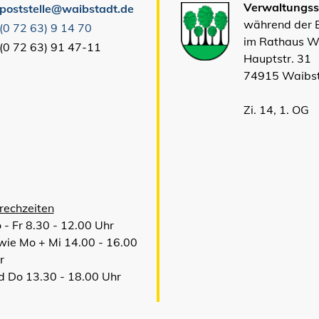
Verwaltungsst
poststelle@waibstadt.de
während der
(0
72
63) 9
14
70
im Rathaus W
(0
72
63) 91
47-11
Hauptstr. 31
74915 Waibs
Zi. 14, 1. OG
rechzeiten
 - Fr 8.30 - 12.00 Uhr
wie Mo + Mi 14.00 - 16.00
r
d Do 13.30 - 18.00 Uhr