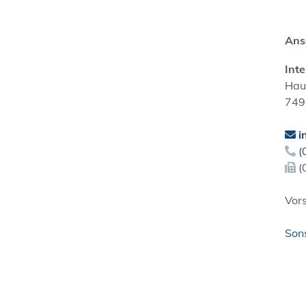
Ans
Int
Hau
749
i
(
(
Vor
Son