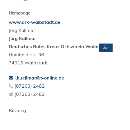
Homepage
www.drk-waibstadt.de
Jörg
Küllmar
Jörg
Küllmar
Deutsches Rotes Kreuz Ortsverein Waibstadt
Humboldtstr. 36
74915
Waibstadt
j.kuellmar@t-online.de
(0
72
63) 24
82
(0
72
63) 24
82
Rettung