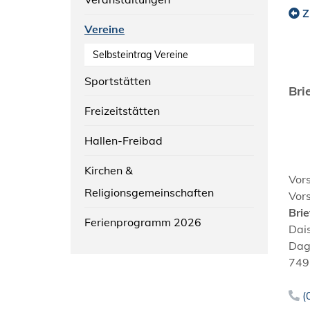
Z
Vereine
Selbsteintrag Vereine
Sportstätten
Bri
Freizeitstätten
Hallen-Freibad
Kirchen &
Vor
Religionsgemeinschaften
Vor
Bri
Ferienprogramm 2026
Dai
Dag
749
(