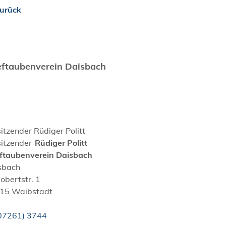
urück
eftaubenverein Daisbach
sitzender
Rüdiger
Politt
sitzender
Rüdiger
Politt
eftaubenverein Daisbach
sbach
obertstr. 1
15
Waibstadt
0
72
61) 37
44