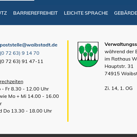
UTZ
BARRIEREFREIHEIT
LEICHTE SPRACHE
GEBÄRD
Verwaltungsst
poststelle@waibstadt.de
während der
(0
72
63) 9
14
70
im Rathaus W
(0
72
63) 91
47-11
Hauptstr. 31
74915 Waibs
rechzeiten
Zi. 14, 1. OG
 - Fr 8.30 - 12.00 Uhr
wie Mo + Mi 14.00 - 16.00
r
d Do 13.30 - 18.00 Uhr