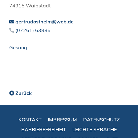
74915
Waibstadt
gertrudostheim@web.de
(0
72
61) 6
38
85
Gesang
Zurück
KONTAKT
IMPRESSUM
DATENSCHUTZ
BARRIEREFREIHEIT
LEICHTE SPRACHE