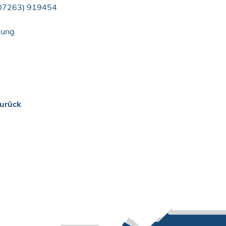
0
72
63) 91
94
54
tung
urück