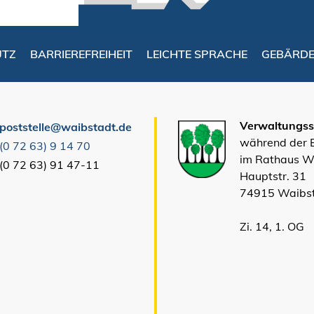
UTZ
BARRIEREFREIHEIT
LEICHTE SPRACHE
GEBÄRD
Verwaltungsst
poststelle@waibstadt.de
während der
(0
72
63) 9
14
70
im Rathaus W
(0
72
63) 91
47-11
Hauptstr. 31
74915 Waibs
Zi. 14, 1. OG