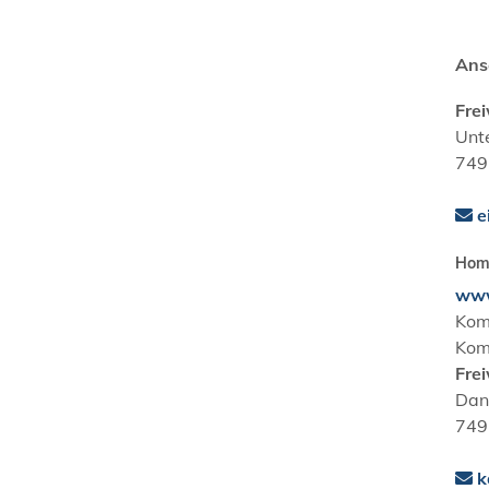
Ans
Fre
Unt
749
e
Hom
www
Kom
Kom
Fre
Danz
749
k