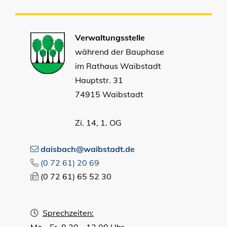
Verwaltungsstelle
während der Bauphase
im Rathaus Waibstadt
Hauptstr. 31
74915 Waibstadt
Zi. 14, 1. OG
daisbach@waibstadt.de
(0
72
61) 20
69
(0
72
61) 65
52
30
Sprechzeiten:
Mo - Fr 8.30 - 12.00 Uhr