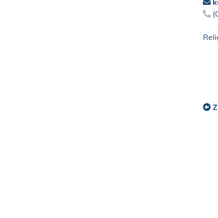
k
(
Reli
Z