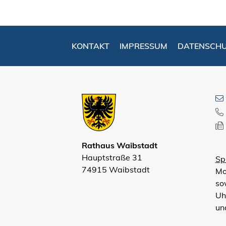
KONTAKT
IMPRESSUM
DATENSCH
Rathaus Waibstadt
Hauptstraße 31
Sp
74915 Waibstadt
Mo
so
Uh
un