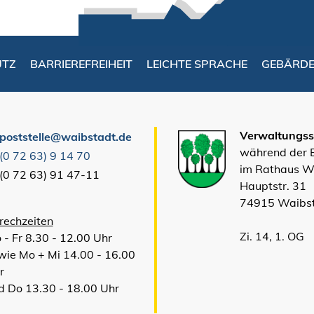
UTZ
BARRIEREFREIHEIT
LEICHTE SPRACHE
GEBÄRD
Verwaltungsst
poststelle@waibstadt.de
während der
(0
72
63) 9
14
70
im Rathaus W
(0
72
63) 91
47-11
Hauptstr. 31
74915 Waibs
rechzeiten
Zi. 14, 1. OG
 - Fr 8.30 - 12.00 Uhr
wie Mo + Mi 14.00 - 16.00
r
d Do 13.30 - 18.00 Uhr