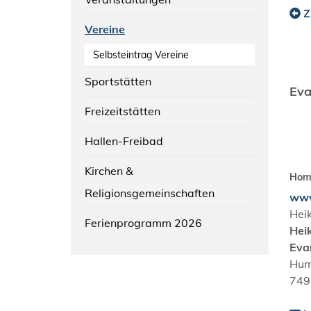
Z
Vereine
Selbsteintrag Vereine
Sportstätten
Eva
Freizeitstätten
Hallen-Freibad
Kirchen &
Hom
Religionsgemeinschaften
www
Hei
Ferienprogramm 2026
Hei
Eva
Hum
749