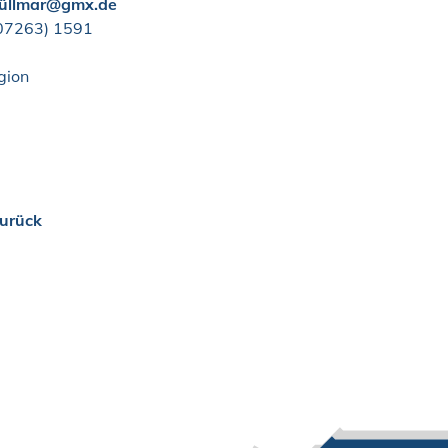
üllmar@gmx.de
0
72
63) 15
91
gion
urück