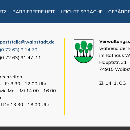
UTZ
BARRIEREFREIHEIT
LEICHTE SPRACHE
GEBÄRD
Verwaltungsst
poststelle@waibstadt.de
während der
(0
72
63) 9
14
70
im Rathaus W
(0
72
63) 91
47-11
Hauptstr. 31
74915 Waibs
rechzeiten
Zi. 14, 1. OG
 - Fr 8.30 - 12.00 Uhr
wie Mo + Mi 14.00 - 16.00
r
d Do 13.30 - 18.00 Uhr