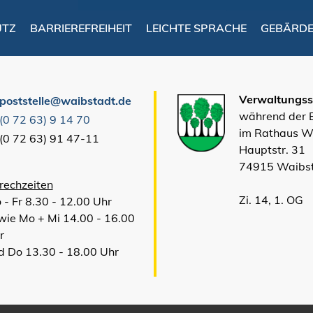
UTZ
BARRIEREFREIHEIT
LEICHTE SPRACHE
GEBÄRD
Verwaltungsst
poststelle@waibstadt.de
während der
(0
72
63) 9
14
70
im Rathaus W
(0
72
63) 91
47-11
Hauptstr. 31
74915 Waibs
rechzeiten
Zi. 14, 1. OG
 - Fr 8.30 - 12.00 Uhr
wie Mo + Mi 14.00 - 16.00
r
d Do 13.30 - 18.00 Uhr