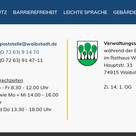
UTZ
BARRIEREFREIHEIT
LEICHTE SPRACHE
GEBÄRD
Verwaltungsst
poststelle@waibstadt.de
während der
(0
72
63) 9
14
70
im Rathaus W
(0
72
63) 91
47-11
Hauptstr. 31
74915 Waibs
rechzeiten
Zi. 14, 1. OG
 - Fr 8.30 - 12.00 Uhr
wie Mo + Mi 14.00 - 16.00
r
d Do 13.30 - 18.00 Uhr