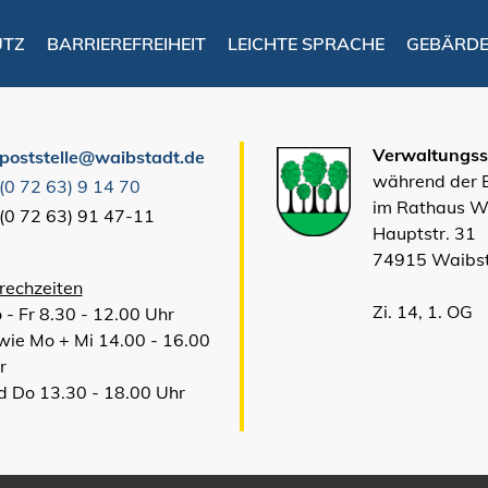
UTZ
BARRIEREFREIHEIT
LEICHTE SPRACHE
GEBÄRD
Verwaltungsst
poststelle@waibstadt.de
während der
(0
72
63) 9
14
70
im Rathaus W
(0
72
63) 91
47-11
Hauptstr. 31
74915 Waibs
rechzeiten
Zi. 14, 1. OG
 - Fr 8.30 - 12.00 Uhr
wie Mo + Mi 14.00 - 16.00
r
d Do 13.30 - 18.00 Uhr