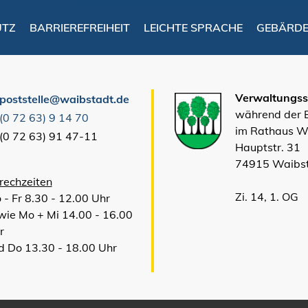
UTZ
BARRIEREFREIHEIT
LEICHTE SPRACHE
GEBÄRD
Verwaltungsst
poststelle@waibstadt.de
während der
(0
72
63) 9
14
70
im Rathaus W
(0
72
63) 91
47-11
Hauptstr. 31
74915 Waibs
rechzeiten
Zi. 14, 1. OG
 - Fr 8.30 - 12.00 Uhr
wie Mo + Mi 14.00 - 16.00
r
d Do 13.30 - 18.00 Uhr