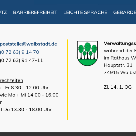
UTZ
BARRIEREFREIHEIT
LEICHTE SPRACHE
GEBÄRD
Verwaltungsst
poststelle@waibstadt.de
während der
(0
72
63) 9
14
70
im Rathaus W
(0
72
63) 91
47-11
Hauptstr. 31
74915 Waibs
rechzeiten
Zi. 14, 1. OG
 - Fr 8.30 - 12.00 Uhr
wie Mo + Mi 14.00 - 16.00
r
d Do 13.30 - 18.00 Uhr