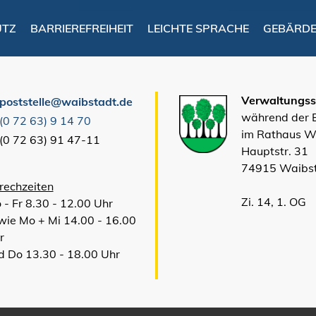
UTZ
BARRIEREFREIHEIT
LEICHTE SPRACHE
GEBÄRD
Verwaltungsst
poststelle@waibstadt.de
während der
(0
72
63) 9
14
70
im Rathaus W
(0
72
63) 91
47-11
Hauptstr. 31
74915 Waibs
rechzeiten
Zi. 14, 1. OG
 - Fr 8.30 - 12.00 Uhr
wie Mo + Mi 14.00 - 16.00
r
d Do 13.30 - 18.00 Uhr