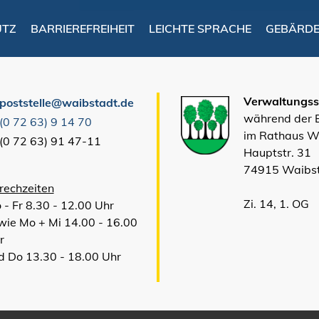
UTZ
BARRIEREFREIHEIT
LEICHTE SPRACHE
GEBÄRD
Verwaltungsst
poststelle@waibstadt.de
während der
(0
72
63) 9
14
70
im Rathaus W
(0
72
63) 91
47-11
Hauptstr. 31
74915 Waibs
rechzeiten
Zi. 14, 1. OG
 - Fr 8.30 - 12.00 Uhr
wie Mo + Mi 14.00 - 16.00
r
d Do 13.30 - 18.00 Uhr