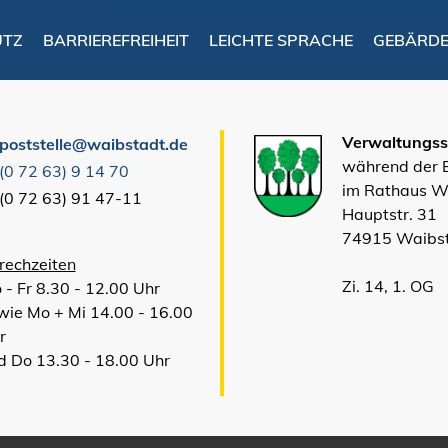
UTZ
BARRIEREFREIHEIT
LEICHTE SPRACHE
GEBÄRD
Verwaltungsst
poststelle@waibstadt.de
während der
(0
72
63) 9
14
70
im Rathaus W
(0
72
63) 91
47-11
Hauptstr. 31
74915 Waibs
rechzeiten
Zi. 14, 1. OG
 - Fr 8.30 - 12.00 Uhr
wie Mo + Mi 14.00 - 16.00
r
d Do 13.30 - 18.00 Uhr