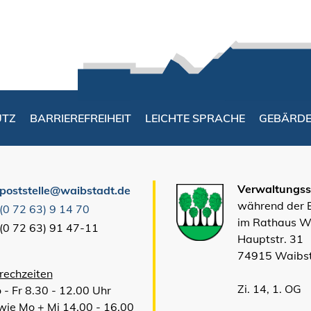
UTZ
BARRIEREFREIHEIT
LEICHTE SPRACHE
GEBÄRD
Verwaltungsst
poststelle@waibstadt.de
während der
(0
72
63) 9
14
70
im Rathaus W
(0
72
63) 91
47-11
Hauptstr. 31
74915 Waibs
rechzeiten
Zi. 14, 1. OG
 - Fr 8.30 - 12.00 Uhr
wie Mo + Mi 14.00 - 16.00