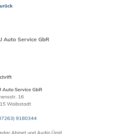
urück
 Auto Service GbR
chrift
 Auto Service GbR
mensstr. 16
15
Waibstadt
0
72
63) 9
18
03
44
mdar Ahmet und Aydin Ümit