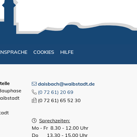
ENSPRACHE
COOKIES
HILFE
elle
daisbach@waibstadt.de
 Bauphase
(0
72
61) 20
69
aibstadt
(0
72
61) 65
52
30
tadt
Sprechzeiten:
Mo - Fr 8.30 - 12.00 Uhr
Do 13.30 - 15.00 Uhr