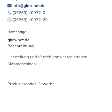
info@gkm-net.de
(0
72
63) 4
09
72-0
(0
72
63) 4
09
72-29
Homepage
gkm-net.de
Beschreibung
Herstellung und Vetrieb von verschiedenen
Siebmaschinen
Produzierendes Gewerbe