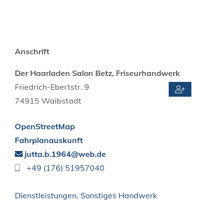
Anschrift
Der Haarladen Salon Betz, Friseurhandwerk
Friedrich-Ebertstr. 9
74915
Waibstadt
OpenStreetMap
Fahrplanauskunft
jutta.b.1964@web.de
+49 (1
76) 51
95
70
40
Dienstleistungen
,
Sonstiges Handwerk