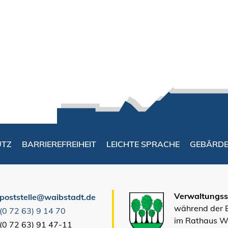
UTZ
BARRIEREFREIHEIT
LEICHTE SPRACHE
GEBÄRD
Verwaltungsst
poststelle@waibstadt.de
während der
(0
72
63) 9
14
70
im Rathaus W
(0
72
63) 91
47-11