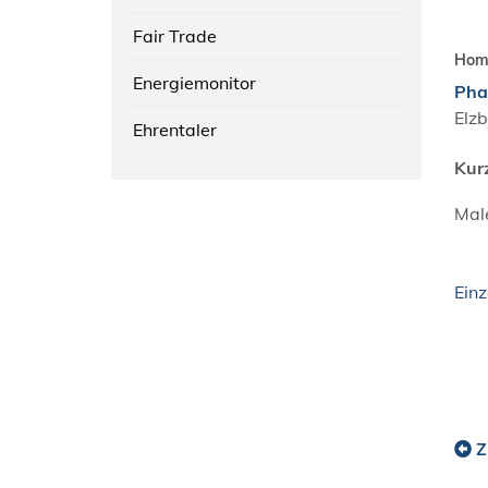
Fair Trade
Hom
Energiemonitor
Pha
Elzb
Ehrentaler
Kur
Male
Ein
Z