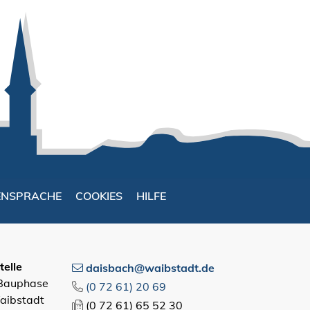
ENSPRACHE
COOKIES
HILFE
elle
daisbach@waibstadt.de
 Bauphase
(0
72
61) 20
69
aibstadt
(0
72
61) 65
52
30