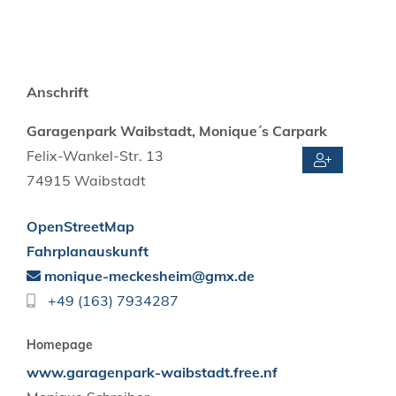
Anschrift
Garagenpark Waibstadt, Monique´s Carpark
Felix-Wankel-Str. 13
74915
Waibstadt
OpenStreetMap
Fahrplanauskunft
monique-meckesheim@gmx.de
+49 (1
63) 7
93
42
87
Homepage
www.garagenpark-waibstadt.free.nf