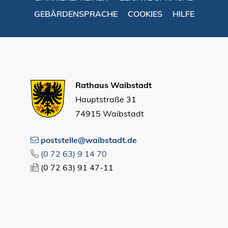
GEBÄRDENSPRACHE
COOKIES
HILFE
Rathaus Waibstadt
Hauptstraße 31
74915 Waibstadt
poststelle@waibstadt.de
(0
72
63) 9
14
70
(0
72
63) 91
47-11