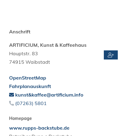
Anschrift
ARTIFICIUM, Kunst & Kaffeehaus
Hauptstr. 83
74915
Waibstadt
OpenStreetMap
Fahrplanauskunft
kunst&kaffee@artificium.info
(0
72
63) 58
01
Homepage
www.rupps-backstube.de