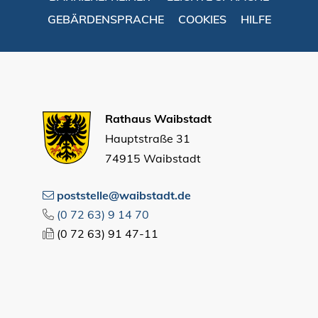
GEBÄRDENSPRACHE
COOKIES
HILFE
Rathaus Waibstadt
Hauptstraße 31
74915 Waibstadt
poststelle@waibstadt.de
(0
72
63) 9
14
70
(0
72
63) 91
47-11