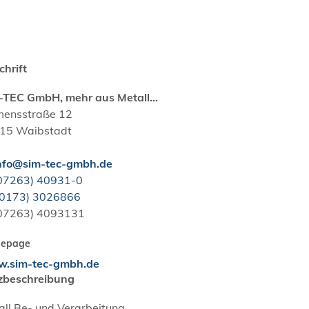
chrift
-TEC GmbH, mehr aus Metall...
mensstraße 12
15
Waibstadt
nfo@sim-tec-gmbh.de
0
72
63) 4
09
31-0
(01
73) 3
02
68
66
0
72
63) 4
09
31
31
epage
.sim-tec-gmbh.de
zbeschreibung
all Be- und Verarbeitung