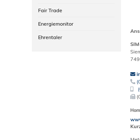
Fair Trade
Energiemonitor
Ans
Ehrentaler
SIM
Sie
749
i
(
(
Hom
www
Kur
Met