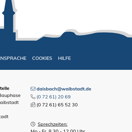
ENSPRACHE
COOKIES
HILFE
elle
daisbach@waibstadt.de
 Bauphase
(0
72
61) 20
69
aibstadt
(0
72
61) 65
52
30
tadt
Sprechzeiten:
Mo - Fr 8.30 - 12.00 Uhr