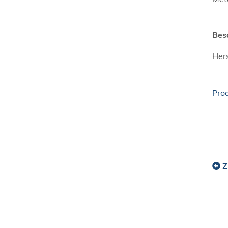
Bes
Hers
Pro
Z