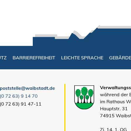
UTZ
BARRIEREFREIHEIT
LEICHTE SPRACHE
GEBÄRD
Verwaltungsst
poststelle@waibstadt.de
während der
(0
72
63) 9
14
70
im Rathaus W
(0
72
63) 91
47-11
Hauptstr. 31
74915 Waibs
Zi. 14, 1. OG