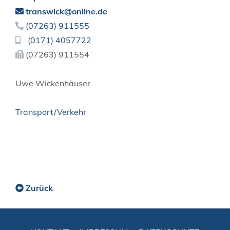
transwick@online.de
(0
72
63) 91
15
55
(01
71) 4
05
77
22
(0
72
63) 91
15
54
Uwe
Wickenhäuser
Transport/Verkehr
Zurück