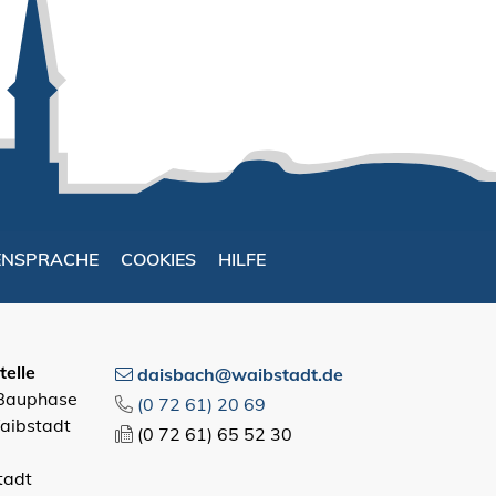
ENSPRACHE
COOKIES
HILFE
elle
daisbach@waibstadt.de
 Bauphase
(0
72
61) 20
69
aibstadt
(0
72
61) 65
52
30
tadt