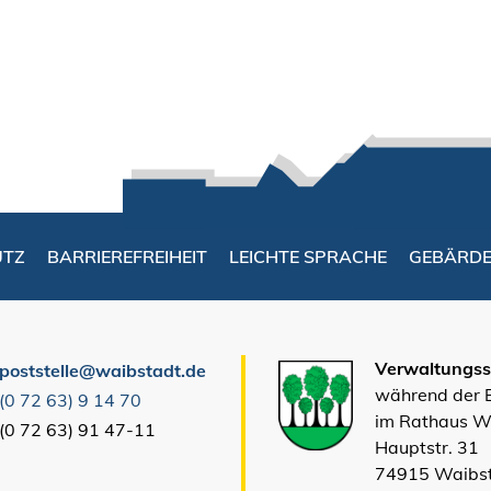
UTZ
BARRIEREFREIHEIT
LEICHTE SPRACHE
GEBÄRD
Verwaltungsst
poststelle@waibstadt.de
während der
(0
72
63) 9
14
70
im Rathaus W
(0
72
63) 91
47-11
Hauptstr. 31
74915 Waibs