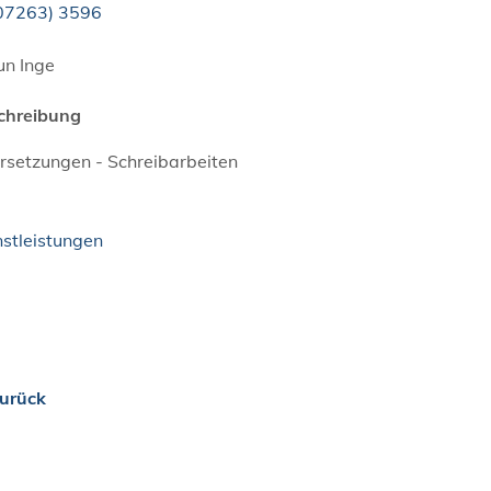
0
72
63) 35
96
un Inge
chreibung
rsetzungen - Schreibarbeiten
nstleistungen
urück