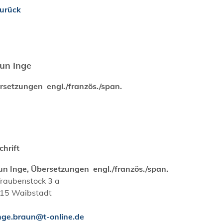
urück
un Inge
rsetzungen engl./französ./span.
chrift
un Inge, Übersetzungen engl./französ./span.
Traubenstock 3 a
15
Waibstadt
nge.braun@t-online.de