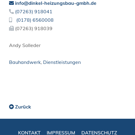
info@dinkel-heizungsbau-gmbh.de
(0
72
63) 91
80
41
(01
78) 6
56
00
08
(0
72
63) 91
80
39
Andy Solleder
Bauhandwerk
,
Dienstleistungen
Zurück
KONTAKT
IMPRESSUM
DATENSCHUTZ