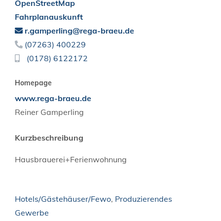
OpenStreetMap
Fahrplanauskunft
r.gamperling@rega-braeu.de
(0
72
63) 40
02
29
(01
78) 6
12
21
72
Homepage
www.rega-braeu.de
Reiner
Gamperling
Kurzbeschreibung
Hausbrauerei+Ferienwohnung
Hotels/Gästehäuser/Fewo
,
Produzierendes
Gewerbe