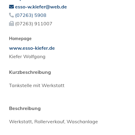
esso-w.kiefer@web.de
(0
72
63) 59
08
(0
72
63) 91
10
07
Homepage
www.esso-kiefer.de
Kiefer Wolfgang
Kurzbeschreibung
Tankstelle mit Werkstatt
Beschreibung
Werkstatt, Rollerverkauf, Waschanlage