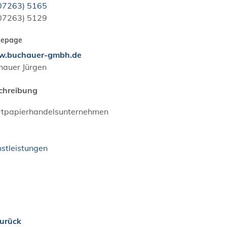
0
72
63) 51
65
0
72
63) 51
29
epage
.buchauer-gmbh.de
hauer Jürgen
chreibung
tpapierhandelsunternehmen
nstleistungen
urück