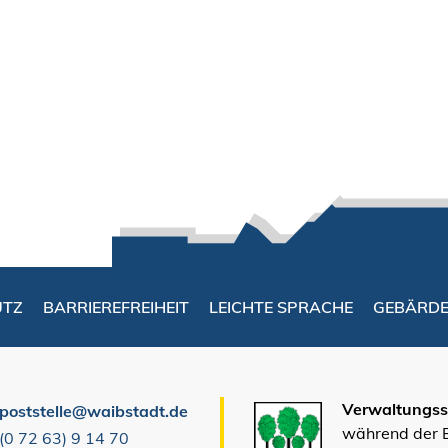
UTZ
BARRIEREFREIHEIT
LEICHTE SPRACHE
GEBÄRD
Verwaltungsst
poststelle@waibstadt.de
während der
(0
72
63) 9
14
70