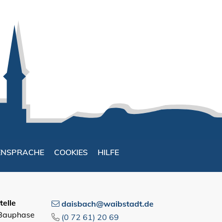
ENSPRACHE
COOKIES
HILFE
elle
daisbach@waibstadt.de
 Bauphase
(0
72
61) 20
69