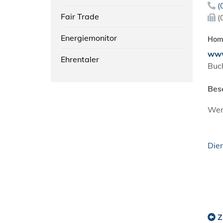
(
Fair Trade
(
Energiemonitor
Hom
www
Ehrentaler
Buc
Bes
Wer
Die
Z