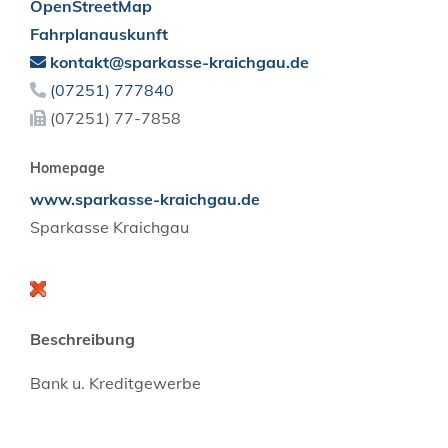
OpenStreetMap
Fahrplanauskunft
kontakt@sparkasse-kraichgau.de
(0
72
51) 77
78
40
(0
72
51) 77-78
58
Homepage
www.sparkasse-kraichgau.de
Sparkasse Kraichgau
Beschreibung
Bank u. Kreditgewerbe