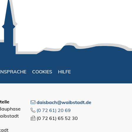
ENSPRACHE
COOKIES
HILFE
elle
daisbach@waibstadt.de
 Bauphase
(0
72
61) 20
69
aibstadt
(0
72
61) 65
52
30
tadt