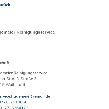
urück
emeier Reinigungsservice
chrift
emeier Reinigungsservice
ann-Strauß-Straße 3
15
Waibstadt
ervice.hagemeier@email.de
0
72
63) 91
08
50
(01
77) 5
26
41
72