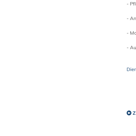
- P
- A
- Mo
- Au
Die
Z