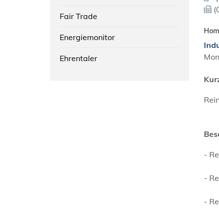
(
Fair Trade
Hom
Energiemonitor
Ind
Mon
Ehrentaler
Kur
Rei
Bes
- R
- R
- R