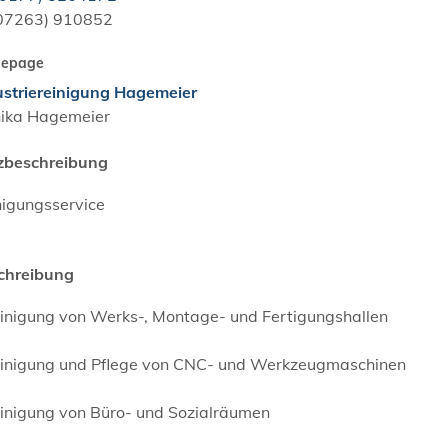
0
72
63) 91
08
52
epage
ustriereinigung Hagemeier
ika Hagemeier
zbeschreibung
nigungsservice
chreibung
einigung von Werks-, Montage- und Fertigungshallen
einigung und Pflege von CNC- und Werkzeugmaschinen
einigung von Büro- und Sozialräumen