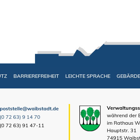
UTZ
BARRIEREFREIHEIT
LEICHTE SPRACHE
GEBÄRD
Verwaltungsst
poststelle@waibstadt.de
während der
(0
72
63) 9
14
70
im Rathaus W
(0
72
63) 91
47-11
Hauptstr. 31
74915 Waibs