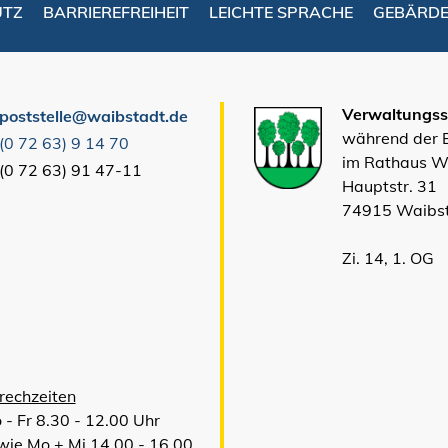
UTZ
BARRIEREFREIHEIT
LEICHTE SPRACHE
GEBÄRD
Verwaltungsst
poststelle@waibstadt.de
während der
(0
72
63) 9
14
70
im Rathaus W
(0
72
63) 91
47-11
Hauptstr. 31
74915 Waibs
Zi. 14, 1. OG
rechzeiten
 - Fr 8.30 - 12.00 Uhr
wie Mo + Mi 14.00 - 16.00