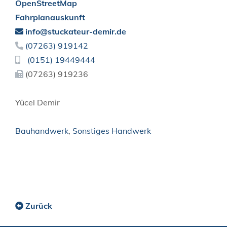
OpenStreetMap
Fahrplanauskunft
info@stuckateur-demir.de
(0
72
63) 91
91
42
(01
51) 19
44
94
44
(0
72
63) 91
92
36
Yücel Demir
Bauhandwerk
,
Sonstiges Handwerk
Zurück