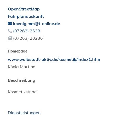
OpenStreetMap
Fahrplanauskunft
koenig.mm@t-online.de
(0
72
63) 26
38
(0
72
63) 2
02
36
Homepage
www.waibstadt-aktiv.de/kosmetik/index1.htm
König Martina
Beschreibung
Kosmetikstube
Dienstleistungen