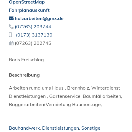
OpenStreetMap
Fahrplanauskunft
holzarbeiten@gmx.de
(0
72
63) 20
37
44
(01
73) 3
13
71
30
(0
72
63) 20
27
45
Boris
Freischlag
Beschreibung
Arbeiten rumd ums Haus , Brennholz, Winterdienst ,
Dienstleistungen , Gartenservice, Baumfällarbeiten,
Baggerarbeiten/Vermietung Baumontage,
Bauhandwerk
,
Dienstleistungen
,
Sonstige