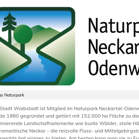
go Naturpark
 Stadt Waibstadt ist Mitglied im Naturpark Neckartal-Ode
de 1980 gegründet und gehört mit 152.000 ha Fläche zu de
inierende Landschaftselemente wie bunte Wälder, steile Hän
romantische Neckar – die reizvolle Fluss- und Mittelgebirgs
nwalds hat einiges zu bieten. Am besten kann man sie zu Fu