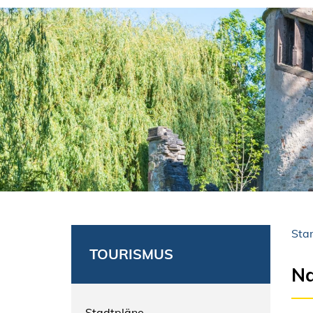
Star
TOURISMUS
Na
Stadtpläne