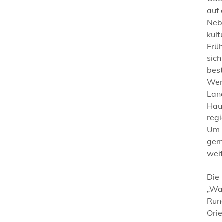
auf
Neb
kult
Früh
sich
bes
Wenn
Land
Haus
reg
Um 
gema
wei
Die
„Wa
Run
Ori