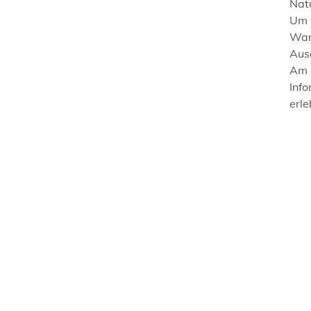
Nat
Um w
Wan
Aus
Am 
Inf
erl