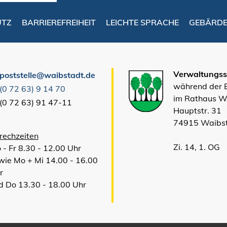
UTZ
BARRIEREFREIHEIT
LEICHTE SPRACHE
GEBÄRD
Verwaltungsst
poststelle@waibstadt.de
während der
(0
72
63) 9
14
70
im Rathaus W
(0
72
63) 91
47-11
Hauptstr. 31
74915 Waibs
rechzeiten
Zi. 14, 1. OG
 - Fr 8.30 - 12.00 Uhr
wie Mo + Mi 14.00 - 16.00
r
d Do 13.30 - 18.00 Uhr