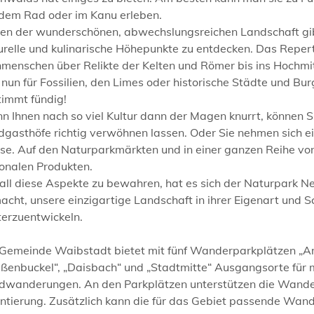
 dem Rad oder im Kanu erleben.
en der wunderschönen, abwechslungsreichen Landschaft gibt
urelle und kulinarische Höhepunkte zu entdecken. Das Repert
menschen über Relikte der Kelten und Römer bis ins Hochmit
 nun für Fossilien, den Limes oder historische Städte und Bur
timmt fündig!
 Ihnen nach so viel Kultur dann der Magen knurrt, können Si
gasthöfe richtig verwöhnen lassen. Oder Sie nehmen sich ei
e. Auf den Naturparkmärkten und in einer ganzen Reihe von 
ionalen Produkten.
all diese Aspekte zu bewahren, hat es sich der Naturpark N
cht, unsere einzigartige Landschaft in ihrer Eigenart und S
terzuentwickeln.
 Gemeinde Waibstadt bietet mit fünf Wanderparkplätzen „Am
ßenbuckel“, „Daisbach“ und „Stadtmitte“ Ausgangsorte für
dwanderungen. An den Parkplätzen unterstützen die Wander
entierung. Zusätzlich kann die für das Gebiet passende Wan