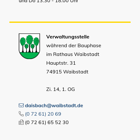
und Do 13.30 - 18.00 Uhr
Verwaltungsstelle
während der Bauphase
im Rathaus Waibstadt
Hauptstr. 31
74915 Waibstadt
Zi. 14, 1. OG
daisbach@waibstadt.de
(0
72
61) 20
69
(0
72
61) 65
52
30