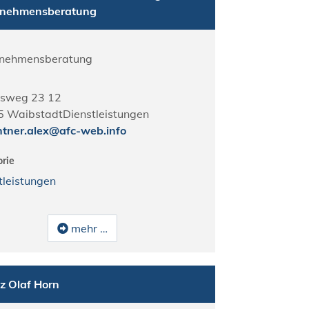
rnehmensberatung
rnehmensberatung
isweg 23 12
5
Waibstadt
Dienstleistungen
htner.alex@afc-web.info
rie
tleistungen
mehr …
nz Olaf Horn