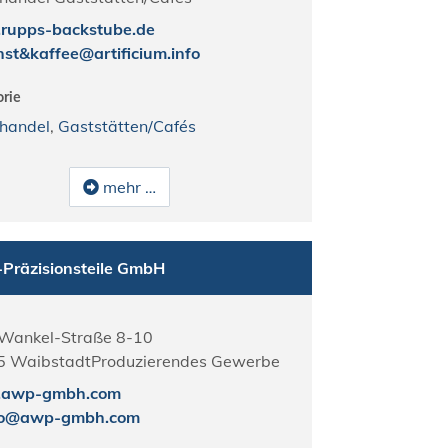
rupps-backstube.de
st&kaffee@artificium.info
rie
lhandel
,
Gaststätten/Cafés
mehr …
räzisionsteile GmbH
-Wankel-Straße 8-10
5
Waibstadt
Produzierendes Gewerbe
awp-gmbh.com
fo@awp-gmbh.com