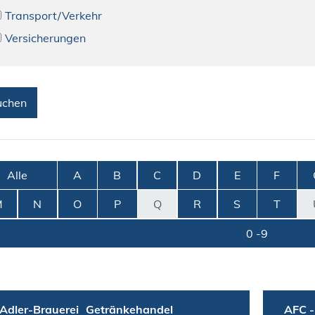
Transport/Verkehr
Versicherungen
Alle
A
B
C
D
E
F
M
N
O
P
Q
R
S
T
0 -9
Adler-Brauerei
Getränkehandel
AFC -