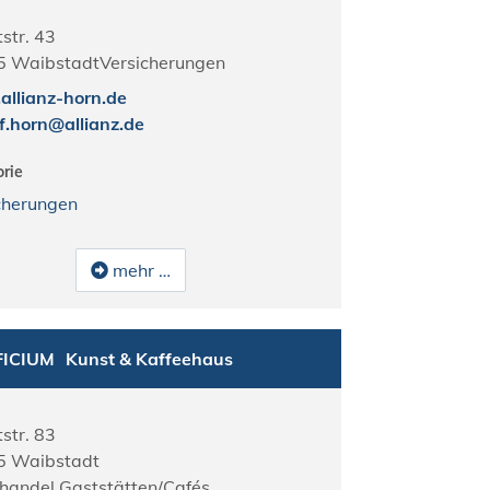
str. 43
5
Waibstadt
Versicherungen
llianz-horn.de
f.horn@allianz.de
rie
cherungen
mehr …
FICIUM
Kunst & Kaffeehaus
str. 83
5
Waibstadt
lhandel Gaststätten/Cafés