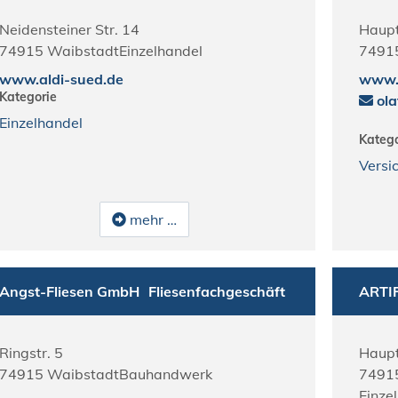
Neidensteiner Str. 14
Haupt
74915
Waibstadt
Einzelhandel
7491
www.aldi-sued.de
www.a
Kategorie
ola
Einzelhandel
Katego
Versi
mehr …
Angst-Fliesen GmbH
Fliesenfachgeschäft
ARTI
Ringstr. 5
Haupt
74915
Waibstadt
Bauhandwerk
7491
Einze