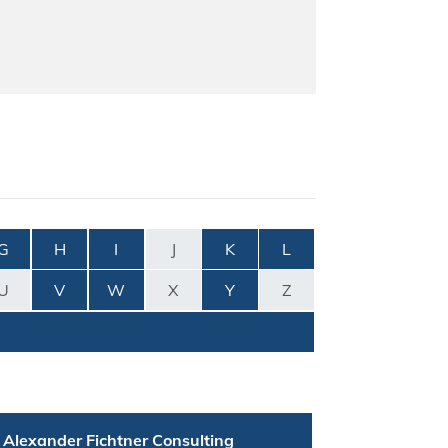
G
H
I
J
K
L
U
V
W
X
Y
Z
 Alexander Fichtner Consulting