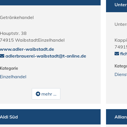
Unte
Getränkehandel
Unte
Hauptstr. 38
74915
Waibstadt
Einzelhandel
Kapp
7491
www.adler-waibstadt.de
fic
adlerbrauerei-waibstadt@t-online.de
Katego
Kategorie
Diens
Einzelhandel
mehr …
Aldi Süd
Allia