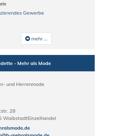
rie
zierendes Gewerbe
mehr …
dette - Mehr als Mode
n- und Herrenmode
str. 28
5
Waibstadt
Einzelhandel
hralsmode.de
fo@b-mehralsmode.de