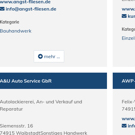
www.angst-fliesen.de
info@angst-fliesen.de
www.
kun
Kategorie
Katego
Bauhandwerk
Einze
mehr …
A&U Auto Service GbR
AWP-P
Autolackiererei, An- und Verkauf und
Felix
Reparatur
7491
www.
Siemensstr. 16
in
74915
Waibstadt
Sonstiges Handwerk