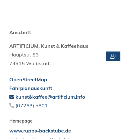
Anschrift
ARTIFICIUM, Kunst & Kaffeehaus
Hauptstr. 83
74915
Waibstadt
OpenStreetMap
Fahrplanauskunft
kunst&kaffee@artificium.info
(0
72
63) 58
01
Homepage
www.rupps-backstube.de