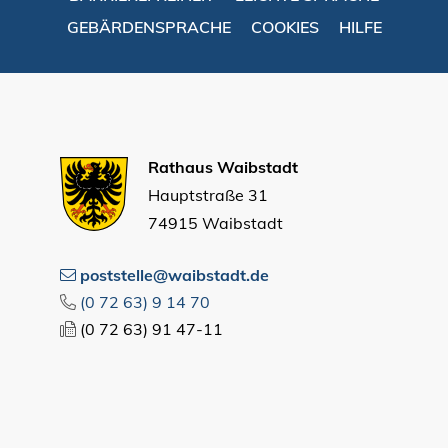
GEBÄRDENSPRACHE
COOKIES
HILFE
Rathaus Waibstadt
Hauptstraße 31
74915 Waibstadt
poststelle@waibstadt.de
(0
72
63) 9
14
70
(0
72
63) 91
47-11