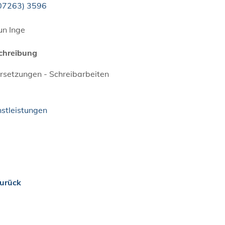
0
72
63) 35
96
un Inge
chreibung
rsetzungen - Schreibarbeiten
nstleistungen
urück