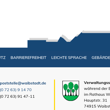
UTZ
BARRIEREFREIHEIT
LEICHTE SPRACHE
GEBÄRD
Verwaltungsst
poststelle@waibstadt.de
während der
(0
72
63) 9
14
70
im Rathaus W
(0
72
63) 91
47-11
Hauptstr. 31
74915 Waibs