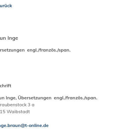
urück
un Inge
rsetzungen engl./französ./span.
chrift
un Inge, Übersetzungen engl./französ./span.
Traubenstock 3 a
15
Waibstadt
nge.braun@t-online.de