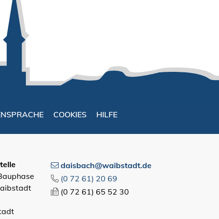
ENSPRACHE
COOKIES
HILFE
elle
daisbach@waibstadt.de
 Bauphase
(0
72
61) 20
69
aibstadt
(0
72
61) 65
52
30
tadt