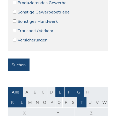
Produzierendes Gewerbe
Sonstige Gewerbebetriebe
Sonstiges Handwerk
Transport/Verkehr
Versicherungen
Alle
A
B
C
D
E
F
G
H
I
J
K
L
M
N
O
P
Q
R
S
T
U
V
W
X
Y
Z