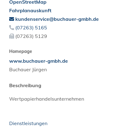
OpenStreetMap
Fahrplanauskunft
kundenservice@buchauer-gmbh.de
(0
72
63) 51
65
(0
72
63) 51
29
Homepage
www.buchauer-gmbh.de
Buchauer Jürgen
Beschreibung
Wertpapierhandelsunternehmen
Dienstleistungen