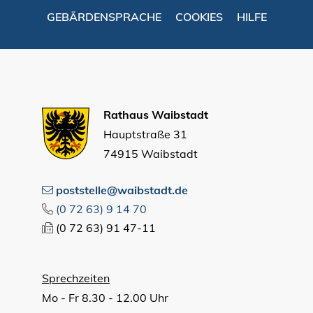
GEBÄRDENSPRACHE
COOKIES
HILFE
Rathaus Waibstadt
Hauptstraße 31
74915 Waibstadt
poststelle@waibstadt.de
(0
72
63) 9
14
70
(0
72
63) 91
47-11
Sprechzeiten
Mo - Fr 8.30 - 12.00 Uhr